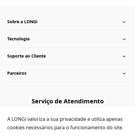
Sobre a LONGi
Tecnologia
Sobre a LONGi
Suporte ao Cliente
Presença Global
Notícias da LONGi
Parceiros
Lideranças
Central de download
Mapa do site
Biblioteca de cases
Consultar Revendedores
Serviço de Atendimento
Verificação de autenticidade
Contato
(+86)4008 601012
A LONGi valoriza a sua privacidade e utiliza apenas
Dúvidas Comuns
cookies necessários para o funcionamento do site.