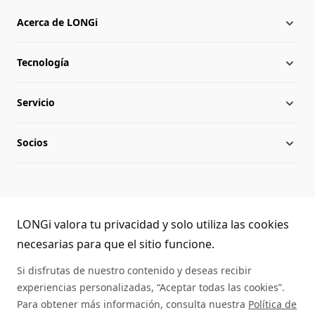
Acerca de LONGi
Tecnología
Acerca de LONGi
Servicio
Hito
Novedades
Socios
Globalización
Noticias del sector
Descargar
Equipo directivo
Preguntas frecuentes
Contacto
Atención telefónica de LONGi
Sostenibilidad
Aplicaciones
LONGi valora tu privacidad y solo utiliza las cookies
(+86) 4008 601012
necesarias para que el sitio funcione.
Lugar de trabajo
Autenticidad de los paneles
Si disfrutas de nuestro contenido y deseas recibir
experiencias personalizadas, “Aceptar todas las cookies”.
Mapa del sitio
Servicio de asistencia
Para obtener más información, consulta nuestra
Política de