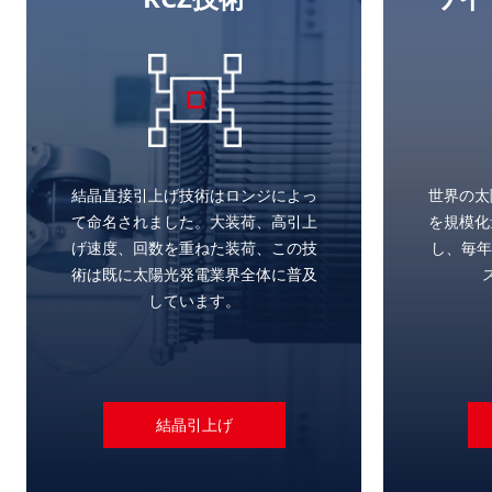
結晶直接引上げ技術はロンジによっ
世界の太
て命名されました。大装荷、高引上
を規模化
げ速度、回数を重ねた装荷、この技
し、毎年
術は既に太陽光発電業界全体に普及
しています。
結晶引上げ