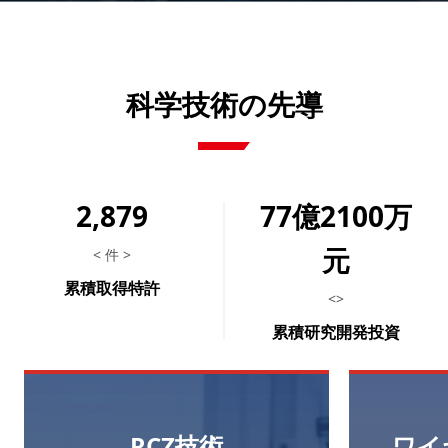
科学技術の先導
2,879
77億2100万
元
< 件 >
累積取得特許
<>
累積研究開発投資
RCZ技術
ワイ