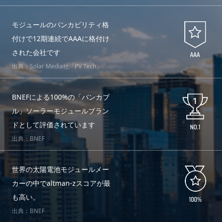
モジュールのバンカビリティ格
付けで12期連続でAAAに格付け
された会社です
出典：Solar Media社「PV Tech」
BNEFによる100%の「バンカブ
ル」ソーラーモジュールブラン
ドとして評価されています
出典：BNEF
世界の太陽電池モジュールメー
カーの中でaltman-zスコアが最
も高い。
出典：BNEF