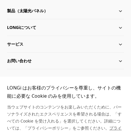
製品（太陽光パネル）
LONGiについて
太陽電池モジュール
サービス
Hi-MO X10
LONGiについて
お問い合わせ
Hi-MO 7
沿革
ダウンロード
サイトマップ
グローバル組織
導入事例
お問い合わせ
TEL:
LONGi はお客様のプライバシーを尊重し、サイトの機
役員一覧
シリアル番号照会
取扱商社一覧
能に必要な Cookie のみを使用しています。
03-6459-0528
当ウェブサイトのコンテンツをお楽しみいただくために、パー
持続可能な発展
アフターサービス
ソナライズされたエクスペリエンスを希望される場合は、「す
べての Cookie を受け入れる」を選択してください。詳細につ
キャリア
いては、「プライバシーポリシー」をご参照ください。
プライ