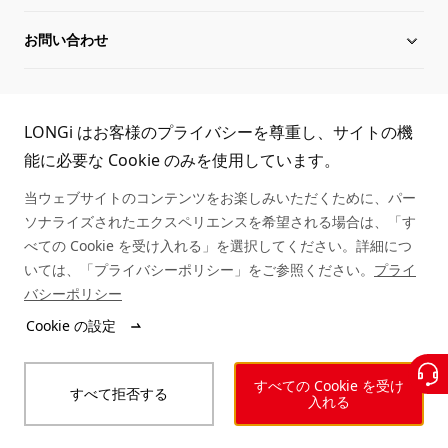
お問い合わせ
Hi-MO 7
沿革
ダウンロード
サイトマップ
グローバル組織
導入事例
お問い合わせ
TEL:
LONGi はお客様のプライバシーを尊重し、サイトの機
役員一覧
シリアル番号照会
取扱商社一覧
能に必要な Cookie のみを使用しています。
03-6459-0528
当ウェブサイトのコンテンツをお楽しみいただくために、パー
持続可能な発展
アフターサービス
ソナライズされたエクスペリエンスを希望される場合は、「す
べての Cookie を受け入れる」を選択してください。詳細につ
キャリア
いては、「プライバシーポリシー」をご参照ください。
プライ
バシーポリシー
ニュース
Cookie の設定
© LONGi 2025 – All Rights Reserved
すべての Cookie を受け
すべて拒否する
法的事項
個人情報保護方針
インテグリティ
入れる
行動規範
ウェブアクセシビリティ方針