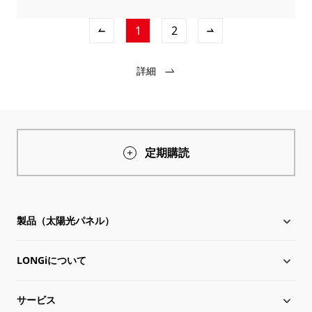
1
2
詳細
定期購読
製品（太陽光パネル）
LONGiについて
太陽電池モジュール
サービス
Hi-MO X10
LONGiについて