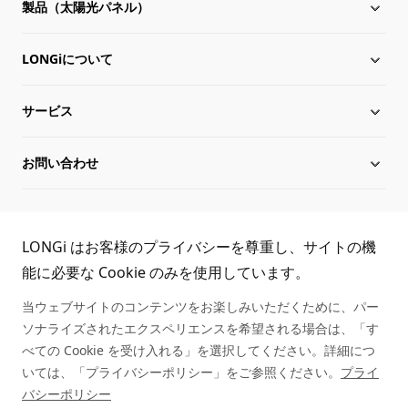
製品（太陽光パネル）
LONGiについて
太陽電池モジュール
サービス
Hi-MO X10
LONGiについて
お問い合わせ
Hi-MO 7
沿革
ダウンロード
サイトマップ
グローバル組織
導入事例
お問い合わせ
TEL:
LONGi はお客様のプライバシーを尊重し、サイトの機
役員一覧
シリアル番号照会
取扱商社一覧
能に必要な Cookie のみを使用しています。
03-6459-0528
当ウェブサイトのコンテンツをお楽しみいただくために、パー
持続可能な発展
アフターサービス
ソナライズされたエクスペリエンスを希望される場合は、「す
べての Cookie を受け入れる」を選択してください。詳細につ
キャリア
いては、「プライバシーポリシー」をご参照ください。
プライ
バシーポリシー