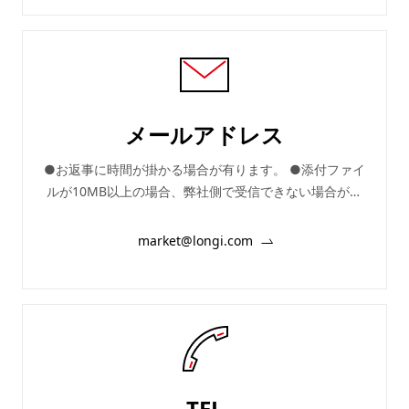
メールアドレス
●お返事に時間が掛かる場合が有ります。 ●添付ファイ
ルが10MB以上の場合、弊社側で受信できない場合が有
ります。 ●弊社への営業目的(物販、人材紹介、広告宣伝
販促関係など)でのEメールの利用は厳にお控えくださ
market@longi.com
い。
TEL