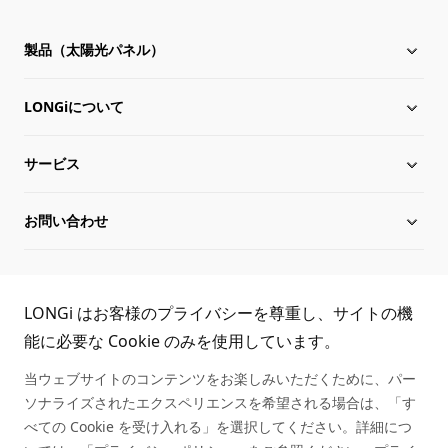
製品（太陽光パネル）
LONGiについて
太陽電池モジュール
サービス
Hi-MO X10
LONGiについて
お問い合わせ
Hi-MO 7
沿革
ダウンロード
サイトマップ
グローバル組織
導入事例
お問い合わせ
TEL:
LONGi はお客様のプライバシーを尊重し、サイトの機
役員一覧
シリアル番号照会
取扱商社一覧
能に必要な Cookie のみを使用しています。
03-6459-0528
当ウェブサイトのコンテンツをお楽しみいただくために、パー
持続可能な発展
アフターサービス
ソナライズされたエクスペリエンスを希望される場合は、「す
べての Cookie を受け入れる」を選択してください。詳細につ