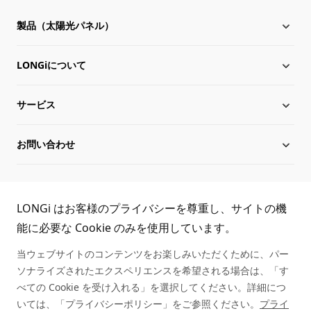
製品（太陽光パネル）
LONGiについて
太陽電池モジュール
サービス
Hi-MO X10
LONGiについて
お問い合わせ
Hi-MO 7
沿革
ダウンロード
サイトマップ
グローバル組織
導入事例
お問い合わせ
TEL:
LONGi はお客様のプライバシーを尊重し、サイトの機
役員一覧
シリアル番号照会
取扱商社一覧
能に必要な Cookie のみを使用しています。
03-6459-0528
当ウェブサイトのコンテンツをお楽しみいただくために、パー
持続可能な発展
アフターサービス
ソナライズされたエクスペリエンスを希望される場合は、「す
べての Cookie を受け入れる」を選択してください。詳細につ
キャリア
いては、「プライバシーポリシー」をご参照ください。
プライ