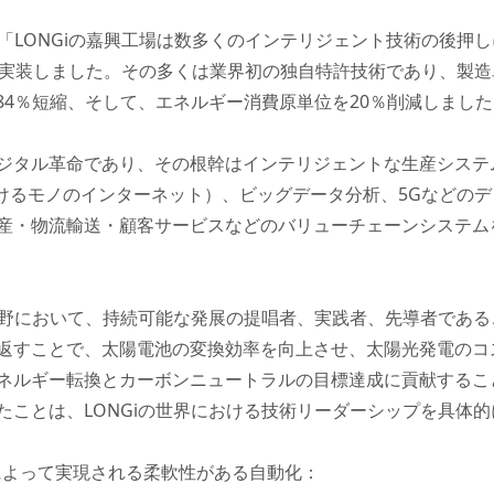
て、「LONGiの嘉興工場は数多くのインテリジェント技術の後
・実装しました。その多くは業界初の独自特許技術であり、製造
84％短縮、そして、エネルギー消費原単位を20％削減しまし
ジタル革命であり、その根幹はインテリジェントな生産システ
おけるモノのインターネット）、ビッグデータ分析、5Gなどの
産・物流輸送・顧客サービスなどのバリューチェーンシステム
ー分野において、持続可能な発展の提唱者、実践者、先導者であ
返すことで、太陽電池の変換効率を向上させ、太陽光発電のコ
ネルギー転換とカーボンニュートラルの目標達成に貢献すること
たことは、LONGiの世界における技術リーダーシップを具体
ンによって実現される柔軟性がある自動化：