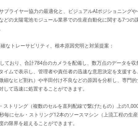
のサプライヤー協力の最適化と、ビジュアルAIポジショニング
などの太陽電池モジュール業界での生産自動化に関する7つの
。
査、正確なトレーサビリティ、根本原因究明と対策提案：
バーしており、合計784台のカメラを配備し、数万点のデータを収
タイムで表示し、管理者や責任者の迅速な意思決定を支援する
微細なヒビ割れ）や半田付け不良などの原因を分析し、専門的
対して迅速に処置することができます。
・ストリング（複数のセルを直列配線で繋げたもの）上の1,0
8秒毎にセル・ストリング12本のソースマシン（上流工程の生
度の限界を超えることができます。