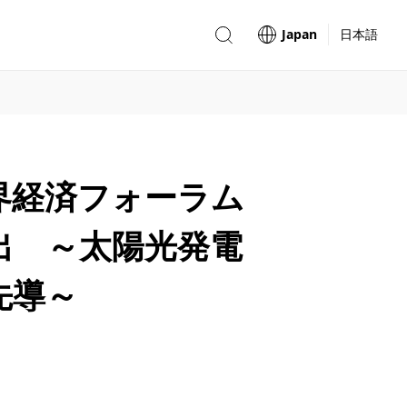
Japan
日本語
界経済フォーラム
出 ～太陽光発電
先導～