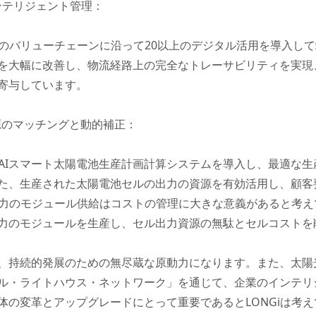
インテリジェント管理：
流のバリューチェーンに沿って20以上のデジタル活用を導入し
を大幅に改善し、物流経路上の完全なトレーサビリティを実現
寄与しています。
資源のマッチングと動的補正：
発AIスマート太陽電池生産計画計算システムを導入し、最適な
た、生産された太陽電池セルの出力の資源を有効活用し、顧客
出力のモジュール供給はコストの管理に大きな意義があると考え
力のモジュールを生産し、セル出力資源の無駄とセルコストを
、持続的発展のための無尽蔵な原動力になります。また、太陽
バル・ライトハウス・ネットワーク」を通じて、企業のインテ
体の変革とアップグレードにとって重要であるとLONGiは考