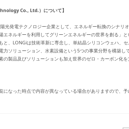
chnology Co., Ltd.）について】
数の太陽光発電テクノロジー企業として、エネルギー転換のシナ
陽エネルギーを利用してグリーンエネルギーの世界を創る」と
もと、LONGiは技術革新に専念し、単結晶シリコンウェハ、
電力ソリューション、水素設備という5つの事業分野を構築し
素の製品及びソリューションも加え世界のゼロ・カーボン化を
覧になった時点で内容が異なっている場合がありますので、予