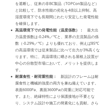
を遮断し、従来の非BC製品（TOPCon製品など）
と比較して、防水性能の劣化を4倍以上抑制。高
湿度環境下でも長期間にわたり安定した発電性能
を確保します。
高温環境下での発電性能（温度係数）：
最大出
力温度係数は-0.24%／℃と、業界の主流製品の係
数（-0.29%／℃）よりも優れており、例えば85℃
の高温環境では従来製品に比べて出力が3%高くな
ります。特に、高温環境に晒される屋根上設置が
中心の分散型市場において、メリットを提供しま
す。
耐腐食性・耐荷重性能：
新設計のフレームは耐
腐食性と機械的強度の両方を兼ね備えています。
表面6000Pa、裏面3600Paの荷重に対応可能で
す。また、絶縁特性により保護接地が不要とな
り、システム設計や施工の簡素化にも貢献。さら