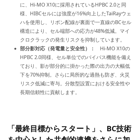
に、Hi-MO X10に採用されているHPBC 2.0と同
様、HIBCセルには強度が16%向上したTaiRayウェ
ハを使用し、リボン配線が裏面で一直線のBCセル
構造により、セル端部への応力が48%低減。マイ
クロクラックの発生リスクを抑制しています。
部分影対応（発電量と安全性）：
Hi-MO X10の
HPBC 2.0同様、セル単位でのバイパス機能を備え
ており、影が部分的に掛かった際の出力の大幅低
下を70%抑制。さらに局所的な過熱も防ぎ、火災
リスク低減に寄与。分散型設置における安全性や
長期信頼性に貢献します。
「最終目標からスタート」、BC技術
を中心とした共創的連携をさらに加