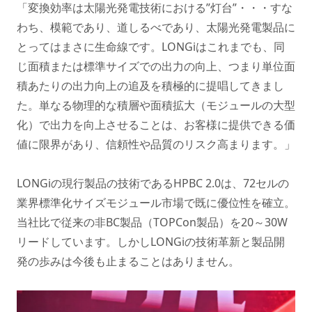
「変換効率は太陽光発電技術における”灯台”・・・すな
わち、模範であり、道しるべであり、太陽光発電製品に
とってはまさに生命線です。LONGiはこれまでも、同
じ面積または標準サイズでの出力の向上、つまり単位面
積あたりの出力向上の追及を積極的に提唱してきまし
た。単なる物理的な積層や面積拡大（モジュールの大型
化）で出力を向上させることは、お客様に提供できる価
値に限界があり、信頼性や品質のリスク高まります。」
LONGiの現行製品の技術であるHPBC 2.0は、72セルの
業界標準化サイズモジュール市場で既に優位性を確立。
当社比で従来の非BC製品（TOPCon製品）を20～30W
リードしています。しかしLONGiの技術革新と製品開
発の歩みは今後も止まることはありません。