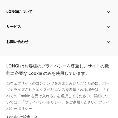
LONGiについて
太陽電池モジュール
サービス
Hi-MO X10
LONGiについて
お問い合わせ
Hi-MO 7
沿革
ダウンロード
サイトマップ
グローバル組織
導入事例
お問い合わせ
TEL:
LONGi はお客様のプライバシーを尊重し、サイトの機
役員一覧
シリアル番号照会
取扱商社一覧
能に必要な Cookie のみを使用しています。
03-6459-0528
当ウェブサイトのコンテンツをお楽しみいただくために、パー
持続可能な発展
アフターサービス
ソナライズされたエクスペリエンスを希望される場合は、「す
べての Cookie を受け入れる」を選択してください。詳細につ
キャリア
いては、「プライバシーポリシー」をご参照ください。
プライ
バシーポリシー
ニュース
Cookie の設定