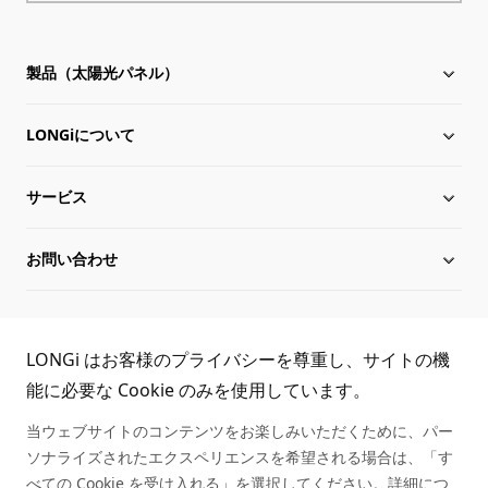
製品（太陽光パネル）
LONGiについて
太陽電池モジュール
サービス
Hi-MO X10
LONGiについて
お問い合わせ
Hi-MO 7
沿革
ダウンロード
サイトマップ
グローバル組織
導入事例
お問い合わせ
TEL:
LONGi はお客様のプライバシーを尊重し、サイトの機
役員一覧
シリアル番号照会
取扱商社一覧
能に必要な Cookie のみを使用しています。
03-6459-0528
当ウェブサイトのコンテンツをお楽しみいただくために、パー
持続可能な発展
アフターサービス
ソナライズされたエクスペリエンスを希望される場合は、「す
べての Cookie を受け入れる」を選択してください。詳細につ