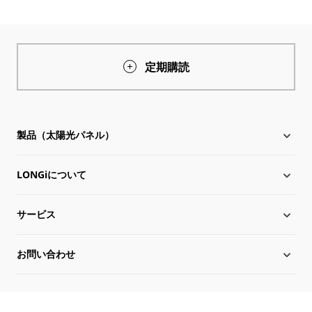
定期購読
製品（太陽光パネル）
LONGiについて
太陽電池モジュール
サービス
Hi-MO X10
LONGiについて
お問い合わせ
Hi-MO 7
沿革
ダウンロード
サイトマップ
グローバル組織
導入事例
お問い合わせ