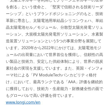
を創る」という使命と、「堅実で信頼される技術リーダ
ーシップ」というブランドポジショニングのもと、技術
革新に専念し、太陽電池用単結晶シリコンウェハ、単結
晶太陽電池セル／モジュール、分散型太陽光発電ソリュ
ーション、大規模太陽光発電所ソリューション、水素製
造装置ソリューションという5つの事業分野を展開して
います。2020年から2022年にかけては、太陽電池モジ
ュールの出荷量において世界首位を獲得し、信頼性の高
い製品と技術力、安定した供給体制により、世界の脱炭
素社会の実現を支援しています。また、英国・インフォ
ーマ社による「PV ModuleTechバンカビリティ格付
け」において、最高ランクである「AAA」評価を継続的
に獲得しており、技術力・生産能力・財務健全性の面で
もグローバルで高い評価を得ています。
www.longi.com/en