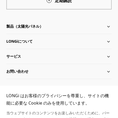
定期購読
製品（太陽光パネル）
LONGiについて
太陽電池モジュール
サービス
Hi-MO X10
LONGiについて
お問い合わせ
Hi-MO 7
沿革
ダウンロード
サイトマップ
グローバル組織
導入事例
お問い合わせ
TEL:
LONGi はお客様のプライバシーを尊重し、サイトの機
役員一覧
シリアル番号照会
取扱商社一覧
能に必要な Cookie のみを使用しています。
03-6459-0528
当ウェブサイトのコンテンツをお楽しみいただくために、パー
持続可能な発展
アフターサービス