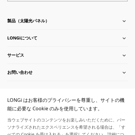
製品（太陽光パネル）
LONGiについて
太陽電池モジュール
サービス
Hi-MO X10
LONGiについて
お問い合わせ
Hi-MO 7
沿革
ダウンロード
サイトマップ
グローバル組織
導入事例
お問い合わせ
TEL:
LONGi はお客様のプライバシーを尊重し、サイトの機
役員一覧
シリアル番号照会
取扱商社一覧
能に必要な Cookie のみを使用しています。
03-6459-0528
当ウェブサイトのコンテンツをお楽しみいただくために、パー
持続可能な発展
アフターサービス
ソナライズされたエクスペリエンスを希望される場合は、「す
べての Cookie を受け入れる」を選択してください。詳細につ