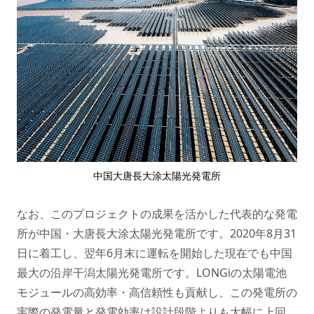
中国大唐長大涂太陽光発電所
なお、このプロジェクトの成果を活かした代表的な発電
所が中国・大唐長大涂太陽光発電所です。2020年8月31
日に着工し、翌年6月末に運転を開始した現在でも中国
最大の沿岸干潟太陽光発電所です。LONGiの太陽電池
モジュールの高効率・高信頼性も貢献し、この発電所の
実際の発電量と発電効率は設計段階よりも大幅に上回