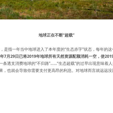
地球正在不断“超载”
oot day)，是指一年当中地球进入了本年度的“生态赤字”状态，每
19年7月29日已将2019年地球所有天然资源配额消耗一空，使20
条透支消费地球的“不归路”……“生态超载”的过早出现意味着
果，也就会导致你需要支付更高昂的利息。对地球而言就远远没