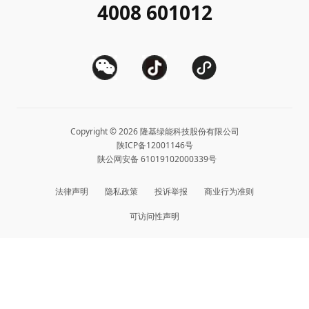
4008 601012
投资者关系
隆基公告
常见问题
供应商/回收商
投诉举报
客户问题反馈
协同创新合作
合规政策
收益计算
Copyright © 2026 隆基绿能科技股份有限公司
陕ICP备12001146号
站点地图
陕公网安备 61019102000339号
法律声明
隐私政策
投诉举报
商业行为准则
可访问性声明