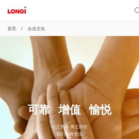
首页
/
企业文化
可靠   增值   愉悦
心之所向 身之所往

我们始终坚信
