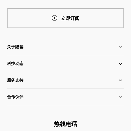
立即订阅
关于隆基
科技动态
关于隆基
服务支持
全球化布局
硅片价格
合作伙伴
管理层信息
行业动态
下载中心
可持续发展
在线研讨会
成功案例
经销商查询
热线电话
加入我们
隆基新闻
真伪查询
联系我们