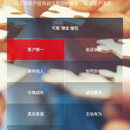
础上为客户提供超出期望的服务，赢得客户满意。
可靠 增值 愉悦
客户第一
改进创新
善待他人
协同协作
引领成长
诚信敬业
真实客观
主动有为