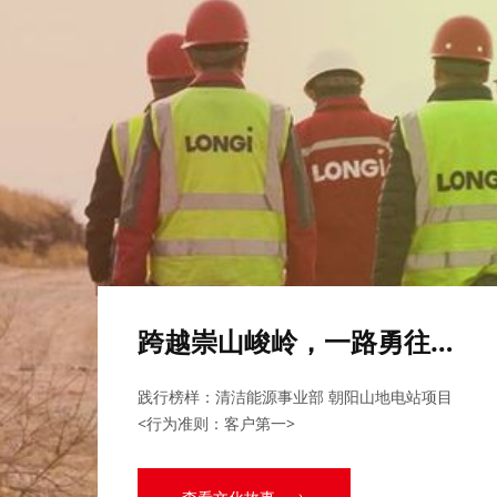
跨越崇山峻岭，一路勇往
直前
天道酬勤“GW哥” 积极响应赢
客户
坚守产线的“杨主任”
跨越崇山峻岭，一路勇往直
前
践行榜样：清洁能源事业部 朝阳山地电站项目 
可靠的产品品质是“零隐裂”
<行为准则：客户第一>