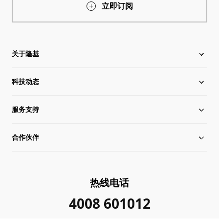
立即订阅
关于隆基
科技动态
关于隆基
服务支持
全球化布局
硅片价格
合作伙伴
管理层信息
行业动态
下载中心
可持续发展
在线研讨会
成功案例
经销商查询
热线电话
加入我们
隆基新闻
真伪查询
联系我们
4008 601012