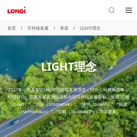
首页
/
可持续发展
/
承诺
/
LIGHT理念
LIGHT理念
2023年，隆基制定LIGHT可持续发展理念，结合公司发展战略、
行业特点、国家发展规划以及联合国可持续发展目标，形成“引领
（Lead）”、“创新（Innovative）”、“绿色（Green）”、“和谐
（Harmonious）”、“信赖（Trustworthy）”5项要素。