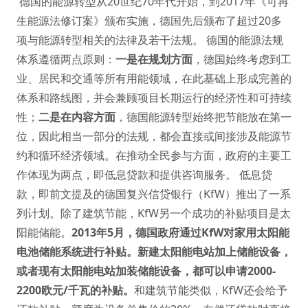
德国的能源转型从20世纪70年代开始，到2017年《可再
生能源法修订案》颁布实施，德国先后颁布了超过20多
项与能源转型相关的法律及若干法规。 德国的能源法规
体系遵循两点原则：
一是在规划方面
，德国始终考虑到工
业、居民和交通等所有用能领域，在此基础上形成完善的
体系和路线图，并会兼顾项目长期运行的经济性和可持续
性；
二是在内容方面
，德国能源转型始终把节能放在第一
位，因此相当一部分的法规，都会直接或间接涉及能源节
约和循环经济领域。在推动全民参与方面，政府的主要工
作体现为两点，即低息贷款和提供咨询服务。 低息贷
款，即前文提及的德国复兴信贷银行（KfW）推出了一系
列计划。除了建筑节能，KfW另一个成功的补贴项目是太
阳能储能。
2013年5月，德国政府通过KfW对家用太阳能
电池储能系统进行补贴。新建太阳能电站加上储能设备，
或者现有太阳能电站加装储能设备，都可以申请2000-
2200欧元/千瓦的补贴。
和建筑节能类似，KfW还会给予