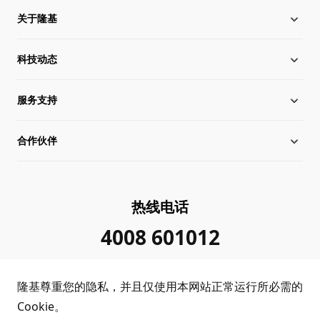
关于隆基
科技动态
关于隆基
服务支持
全球化布局
硅片价格
合作伙伴
管理层信息
行业动态
下载中心
可持续发展
在线研讨会
成功案例
经销商查询
热线电话
加入我们
隆基新闻
真伪查询
联系我们
4008 601012
投资者关系
隆基公告
常见问题
供应商/回收商
隆基尊重您的隐私，并且仅使用本网站正常运行所必需的
投诉举报
客户问题反馈
协同创新合作
Cookie。