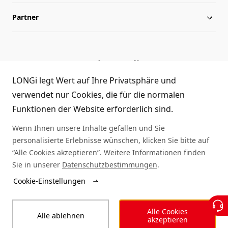
Partner
Leitung
herunterladen
Lageplan
Archiv
Kontakt
Service-Hotline
Echtheitsprüfung
Händleranfrage
LONGi legt Wert auf Ihre Privatsphäre und
(+86)4008 601012
verwendet nur Cookies, die für die normalen
FAQ
Funktionen der Website erforderlich sind.
Wenn Ihnen unsere Inhalte gefallen und Sie
Rückmeldung
personalisierte Erlebnisse wünschen, klicken Sie bitte auf
“Alle Cookies akzeptieren”. Weitere Informationen finden
Sie in unserer
Datenschutzbestimmungen
.
© 2025 LONGi
Cookie-Einstellungen
Juristische Erklärung
Erklärung zum Datenschutz
Alle Cookies
Alle ablehnen
Integritätsversprechen
Verhaltenskodex
akzeptieren