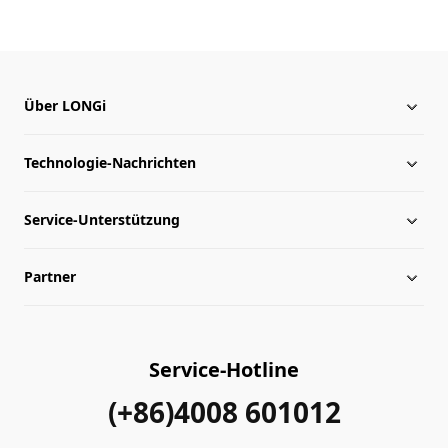
Über LONGi
Technologie-Nachrichten
Über LONGi
Service-Unterstützung
Globale Präsenz
Nachrichten
Partner
Leitung
herunterladen
Lageplan
Archiv
Kontakt
Service-Hotline
Echtheitsprüfung
Händleranfrage
(+86)4008 601012
FAQ