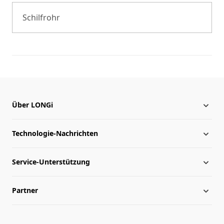
Schilfrohr
Über LONGi
Technologie-Nachrichten
Über LONGi
Service-Unterstützung
Globale Präsenz
Nachrichten
Partner
Leitung
herunterladen
Lageplan
Archiv
Kontakt