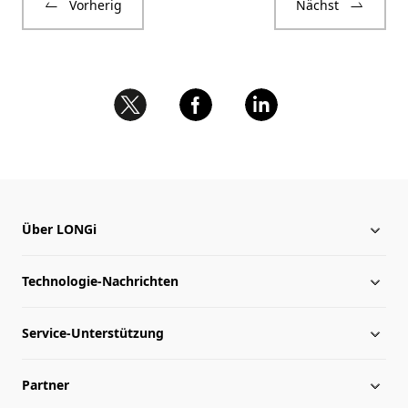
Vorherig
Nächst
Über LONGi
Technologie-Nachrichten
Über LONGi
Service-Unterstützung
Globale Präsenz
Nachrichten
Partner
Leitung
herunterladen