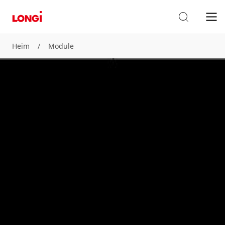
Heim
/
Module