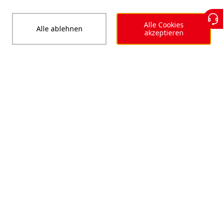
Alle Cookies
Alle ablehnen
akzeptieren
570
<W>
Modulleistung
22.10
<%>
Wirkungsgrad des Moduls