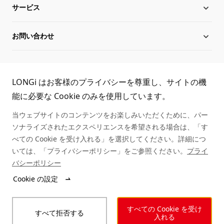
サービス
Hi-MO X10
LONGiについて
お問い合わせ
Hi-MO 7
沿革
ダウンロード
サイトマップ
グローバル組織
導入事例
お問い合わせ
TEL:
LONGi はお客様のプライバシーを尊重し、サイトの機
役員一覧
シリアル番号照会
取扱商社一覧
能に必要な Cookie のみを使用しています。
03-6459-0528
当ウェブサイトのコンテンツをお楽しみいただくために、パー
持続可能な発展
アフターサービス
ソナライズされたエクスペリエンスを希望される場合は、「す
べての Cookie を受け入れる」を選択してください。詳細につ
キャリア
いては、「プライバシーポリシー」をご参照ください。
プライ
バシーポリシー
ニュース
Cookie の設定
© LONGi 2025 – All Rights Reserved
すべての Cookie を受け
すべて拒否する
法的事項
個人情報保護方針
インテグリティ
入れる