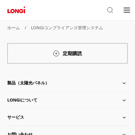
ホーム
/
LONGiコンプライアンス管理システム
定期購読
製品（太陽光パネル）
LONGiについて
太陽電池モジュール
サービス
Hi-MO X10
LONGiについて
お問い合わせ
Hi-MO 7
沿革
ダウンロード