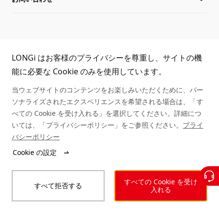
サイトマップ
グローバル組織
導入事例
お問い合わせ
TEL:
役員一覧
シリアル番号照会
取扱商社一覧
LONGi はお客様のプライバシーを尊重し、サイトの機
03-6459-0528
能に必要な Cookie のみを使用しています。
持続可能な発展
アフターサービス
当ウェブサイトのコンテンツをお楽しみいただくために、パー
ソナライズされたエクスペリエンスを希望される場合は、「す
キャリア
べての Cookie を受け入れる」を選択してください。詳細につ
いては、「プライバシーポリシー」をご参照ください。
プライ
バシーポリシー
ニュース
© LONGi 2025 – All Rights Reserved
Cookie の設定
法的事項
個人情報保護方針
インテグリティ
すべての Cookie を受け
すべて拒否する
入れる
行動規範
ウェブアクセシビリティ方針