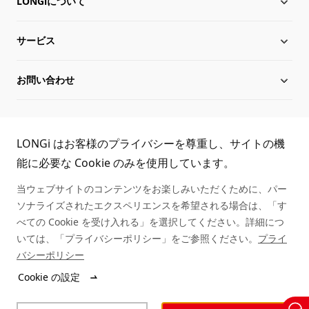
LONGiについて
太陽電池モジュール
サービス
Hi-MO X10
LONGiについて
お問い合わせ
Hi-MO 7
沿革
ダウンロード
サイトマップ
グローバル組織
導入事例
お問い合わせ
TEL:
LONGi はお客様のプライバシーを尊重し、サイトの機
役員一覧
シリアル番号照会
取扱商社一覧
能に必要な Cookie のみを使用しています。
03-6459-0528
当ウェブサイトのコンテンツをお楽しみいただくために、パー
持続可能な発展
アフターサービス
ソナライズされたエクスペリエンスを希望される場合は、「す
べての Cookie を受け入れる」を選択してください。詳細につ
キャリア
いては、「プライバシーポリシー」をご参照ください。
プライ
バシーポリシー
ニュース
Cookie の設定
© LONGi 2025 – All Rights Reserved