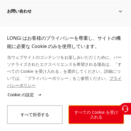
お問い合わせ
Hi-MO 7
沿革
ダウンロード
サイトマップ
グローバル組織
導入事例
お問い合わせ
TEL:
LONGi はお客様のプライバシーを尊重し、サイトの機
役員一覧
シリアル番号照会
取扱商社一覧
能に必要な Cookie のみを使用しています。
03-6459-0528
当ウェブサイトのコンテンツをお楽しみいただくために、パー
持続可能な発展
アフターサービス
ソナライズされたエクスペリエンスを希望される場合は、「す
べての Cookie を受け入れる」を選択してください。詳細につ
キャリア
いては、「プライバシーポリシー」をご参照ください。
プライ
バシーポリシー
ニュース
Cookie の設定
© LONGi 2025 – All Rights Reserved
すべての Cookie を受け
すべて拒否する
法的事項
個人情報保護方針
インテグリティ
入れる
行動規範
ウェブアクセシビリティ方針