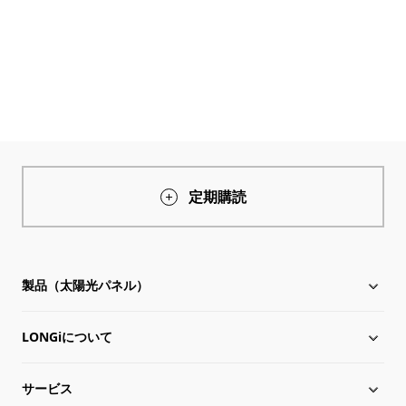
定期購読
製品（太陽光パネル）
LONGiについて
太陽電池モジュール
サービス
Hi-MO X10
LONGiについて