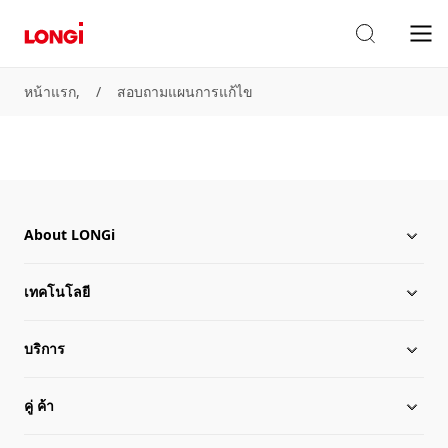
หน้าแรก,
/
สอบถามแผนการแก้ไข
About LONGi
เทคโนโลยี
เกี่ยวกับ LONGi
บริการ
เหตุการณ์สำคัญ
ข่าว LONGi
คู่ ค้า
โลกาภิวัตน์
ดาวน์โหลด