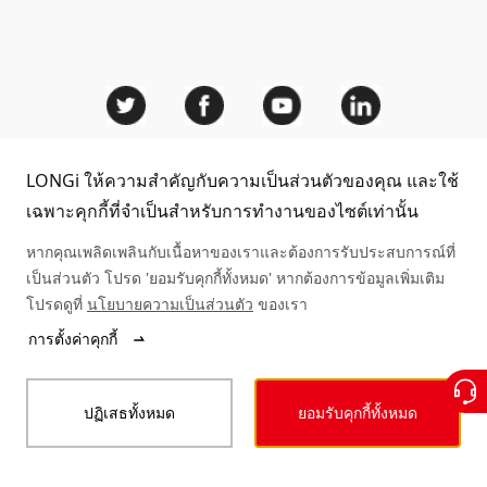
ความเป็นผู้นำ
คําถามที่พบบ่อย
ติดต่อเรา
การพัฒนาอย่างยั่งยืน
กรณี
Sitemap
ความถูกต้องของโมดูล
LONGi ให้ความสำคัญกับความเป็นส่วนตัวของคุณ และใช้
บริการให้คําปรึกษา
© LONGi 2025 – All Rights Reserved
เฉพาะคุกกี้ที่จำเป็นสำหรับการทำงานของไซต์เท่านั้น
หากคุณเพลิดเพลินกับเนื้อหาของเราและต้องการรับประสบการณ์ที่
Legal
Privacy
Integrity
Code of Conduct
สอบถามตัวแทนจําหน่าย
เป็นส่วนตัว โปรด 'ยอมรับคุกกี้ทั้งหมด' หากต้องการข้อมูลเพิ่มเติม
Accessibility Statement
โปรดดูที่
นโยบายความเป็นส่วนตัว
ของเรา
การตั้งค่าคุกกี้
ปฏิเสธทั้งหมด
ยอมรับคุกกี้ทั้งหมด