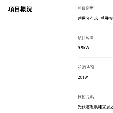
項目概況
項目類型
戶用分布式+戶用標
項目容量
9.9kW
並網時間
2019年
技術亮點
光伏邂逅澳洲宜居