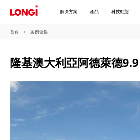
解决方案
產品
科技動態
首頁
/
案例合集
隆基澳大利亞阿德萊德9.