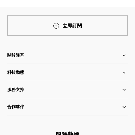
立即訂閱
關於隆基
科技動態
關於隆基
服務支持
全球化布局
行業動態
合作夥伴
管理層信息
在線研討會
下載中心
可持續發展
隆基新聞
成功案例
經銷商查詢
服務熱線