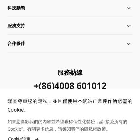
科技動態
關於隆基
服務支持
全球化布局
行業動態
合作夥伴
管理層信息
在線研討會
下載中心
可持續發展
隆基新聞
成功案例
經銷商查詢
服務熱線
加入我們
隆基公告
真偽查詢
聯系我們
+(86)4008 601012
站點地圖
常見問題
隆基尊重您的隱私，並且僅使用本網站正常運作所必需的
Cookie。
客戶問題反饋
如果您喜歡我們的內容並希望獲得個性化體驗，請“接受所有的
Cookie”。有關更多信息，請參閱我們的
隱私權政策
。
Cookie設定
Copyright © 2025 隆基綠能科技股份有限公司