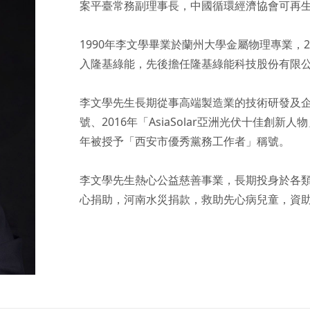
案平臺常務副理事長，中國循環經濟協會可再生
1990年李文學畢業於蘭州大學金屬物理專業，2
入隆基綠能，先後擔任隆基綠能科技股份有限公
李文學先生長期從事高端製造業的技術研發及企
號、2016年「AsiaSolar亞洲光伏十佳創新
年被授予「西安市優秀黨務工作者」稱號。

李文學先生熱心公益慈善事業，長期投身於各
心捐助，河南水災捐款，救助先心病兒童，資