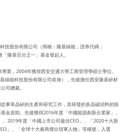
綠能科技股份有限公司（簡稱：隆基綠能，證券代碼：
字會「隆基百分之一」基金發起人。

料專業，2004年獲得西安交通大學工商管理學碩士學位。
（隆基綠能科技股份有限公司前身），先後擔任西安隆基矽材
公司總裁。

期從事單晶矽的生產和研究工作，其研發的多晶碳頭料的除
基金資助。先後獲得2016年度「中國能源創新企業家」、
」、2019年度「中國上市公司最佳CEO」、「2020十大新
CEO」、「全球十大秦商傑出領軍人物」等稱號，入選