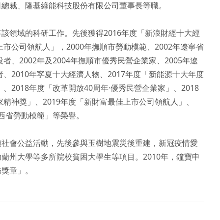
總裁、隆基綠能科技股份有限公司董事長等職。

該領域的科研工作。先後獲得2016年度「新浪財經十大經
市公司領航人」，2000年撫順市勞動模範、2002年遼寧省
者、2002年及2004年撫順市優秀民營企業家、2005年遼
、2010年寧夏十大經濟人物、2017年度「新能源十大年度
、2018年度「改革開放40周年·優秀民營企業家」、2018
家精神獎」、2019年度「新財富最佳上市公司領航人」、
陜西省勞動模範」等榮譽。

類社會公益活動，先後參與玉樹地震災後重建，新冠疫情愛
蘭州大學等多所院校貧困大學生等項目。2010年，鐘寶申
務獎章」。