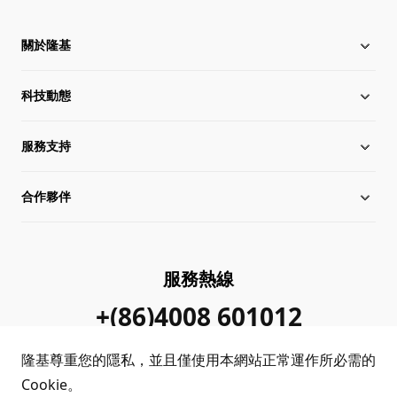
關於隆基
科技動態
關於隆基
服務支持
全球化布局
行業動態
合作夥伴
管理層信息
在線研討會
下載中心
可持續發展
隆基新聞
成功案例
經銷商查詢
服務熱線
加入我們
隆基公告
真偽查詢
聯系我們
+(86)4008 601012
站點地圖
常見問題
隆基尊重您的隱私，並且僅使用本網站正常運作所必需的
Cookie。