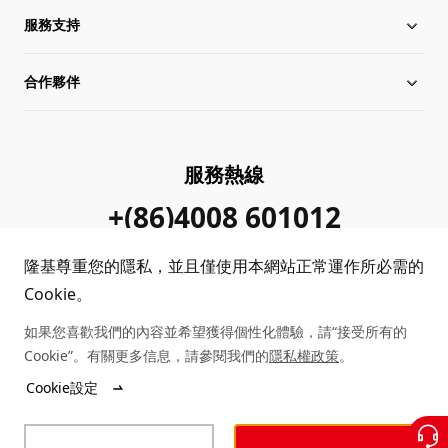
服務支持
全球化布局
行業動態
合作夥伴
管理層信息
在線研討會
下載中心
可持續發展
隆基新聞
成功案例
經銷商查詢
服務熱線
加入我們
隆基公告
真偽查詢
聯系我們
+(86)4008 601012
站點地圖
常見問題
隆基尊重您的隱私，並且僅使用本網站正常運作所必需的
Cookie。
客戶問題反饋
如果您喜歡我們的內容並希望獲得個性化體驗，請“接受所有的
Cookie”。有關更多信息，請參閱我們的
隱私權政策
。
Cookie設定
Copyright © 2025 隆基綠能科技股份有限公司
陜ICP備12001146號