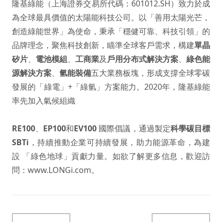
隆基綠能（上海證券交易所代碼：601012.SH）致力於成
為全球最具價值的太陽能科技公司。以「善用太陽光芒，
創造綠能世界」為使命，秉承「穩健可靠、科技引領」的
品牌理念，聚焦科技創新，瞄準全球客戶需求，構建
單晶
矽片
、
電池模組
、
工商業
及
戶用分布式解決方案
、
綠色能
源解決方案
、
氫能裝備
五大業務板塊，形成支撐全球零碳
發展的「綠電」+「綠氫」方案能力。2020年，隆基綠能
率先加入氣候組織
RE100
、
EP100
和
EV100
國際倡議，通過製定
科學碳目標
SBTi
，持續推動企業可持續發展，助力能源革命，為建
設 「綠色地球」貢獻力量。如欲了解更多信息，歡迎訪
問：
www.LONGi.com
。