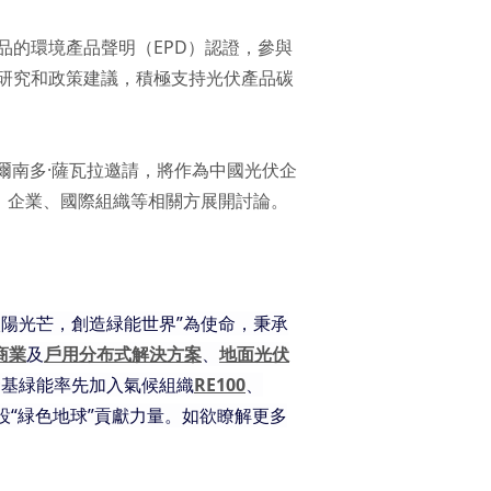
的環境產品聲明（EPD）認證，參與
研究和政策建議，積極支持光伏產品碳
費爾南多·薩瓦拉邀請，將作為中國光伏企
府、企業、國際組織等相關方展開討論。
太陽光芒，創造緑能世界”為使命，秉承
商業
及
戶用分布式解決方案
、
地面光伏
，隆基緑能率先加入氣候組織
RE100
、
“緑色地球”貢獻力量。如欲瞭解更多