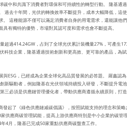
球碳中和共識下消費者對環保和可持續性的轉型行動。 隆基通
。 過去十年間，光伏的轉換效率不斷提升，成本大幅降低，這
求。 這種能源不僅可以滿足消費者自身的用電需求，還能讓他
面具有獨特的優勢，市場對其認可度和需求也會不斷提高。
量超過414.24GW，占到了全球光伏累計裝機量27%，可產生1
為光伏科技企業，隆基通過技術創新和更高效、更可靠的產品，為
展與ESG，已經成為企業全球化高品質發展的必答題。 羅鑫認
術創新驅動者，例如隆基在光伏領域持續投入研發，不斷提升電池
 第三必須是供應鏈管理優化者，帶動供應商遵循永續原則，打
供應商發起了《綠色供應鏈减碳倡議》，按照賦能支持的理念和策略共
500家供應商碳管理賦能，提高上游供應商特別是中小企業的碳管
24年4月，隆基已完成50家重點供應商碳盤查工作。