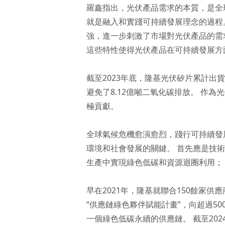
羅鑫指出，光伏產品需求的本質，是全
就是融入和實踐可持續發展理念的過程
強，進一步刺激了市場對光伏產品的需
這些特性使得光伏產品在可持續發展方
截至2023年底，隆基光伏矽片累計出貨
避免了8.12億噸二氧化碳排放。 作
極貢獻。
全球氣候危機愈演愈烈，踐行可持續發
環境和社會發展的關鍵。 首先應是技
生產中實現綠色低碳和資源迴圈利用；
早在2021年，隆基就聯合150餘家
“供應鏈綠色夥伴賦能計畫”，向超過
一個綠色低碳永續的供應鏈。 截至20