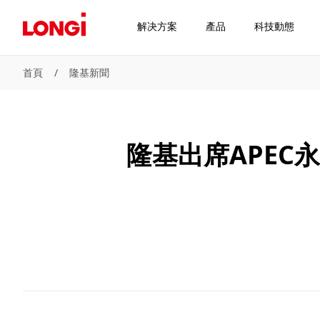
解决方案
產品
科技動態
首頁
/
隆基新聞
隆基出席APE