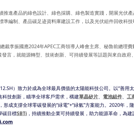
續推進產品的綠色設計、綠色採購、綠色製造實踐，開展光伏產品
標準編制、產品碳足迹資料庫建設工作，以及光伏組件回收科技
、總裁李振國應2024年APEC工商領導人峰會主席、秘魯前總理
峰會並發言，就能源轉型、技術創新、可持續發展等話題與來自政
012.SH）致力於成為全球最具價值的太陽能科技公司。以“善用
聚焦科技創新，瞄準全球客戶需求，構建
單晶矽片
、
電池組件
、
工
，形成支撐全球零碳發展的“緑電”+“緑氫”方案能力。2020年
學碳目標
SBTi
，持續推動企業可持續發展，助力能源革命，為建設
i.com