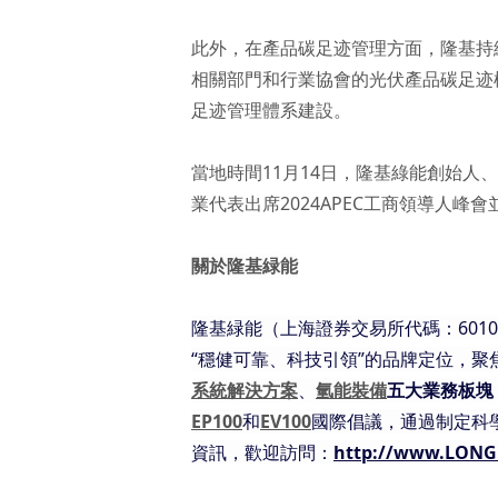
此外，在產品碳足迹管理方面，隆基持
相關部門和行業協會的光伏產品碳足迹
足迹管理體系建設。
當地時間11月14日，隆基綠能創始人
業代表出席2024APEC工商領導人
關於隆基緑能
隆基緑能（上海證券交易所代碼：601
“穩健可靠、科技引領”的品牌定位，
系統解決方案
、
氫能裝備
五大業務板塊
EP100
和
EV100
國際倡議，通過制定科
資訊，歡迎訪問：
http://www.LONG