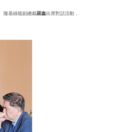
。 隆基綠能副總裁
羅鑫
出席對話活動，