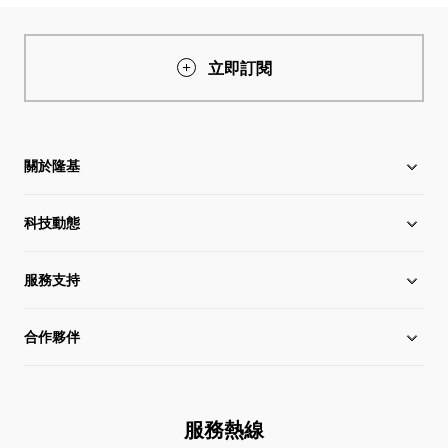
立即訂閱
關於隆基
科技動態
關於隆基
服務支持
全球化布局
行業動態
合作夥伴
管理層信息
在線研討會
下載中心
可持續發展
隆基新聞
成功案例
經銷商查詢
服務熱線