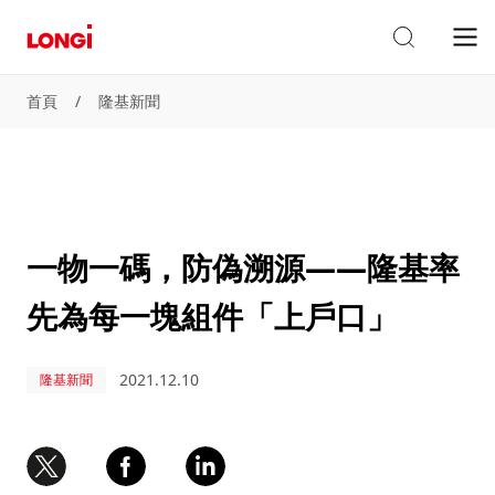
首頁
/
隆基新聞
一物一碼，防偽溯源——隆基率
先為每一塊組件「上戶口」
2021.12.10
隆基新聞