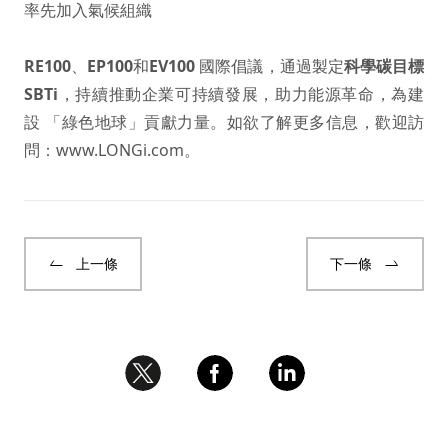
率先加入氣候組織
RE100
、
EP100
和
EV100
國際倡議，通過製定
科學碳目標
SBTi
，持續推動企業可持續發展，助力能源革命，為建
設 「綠色地球」貢獻力量。如欲了解更多信息，歡迎訪
問：
www.LONGi.com
。
上一條
下一條