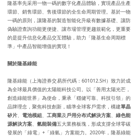
隆基率先采用一物一碼的數字化產品體驗，實現產品生產
環節、銷售環節、售後環節的全生命周期管理。基於一物
一碼的原則，讓隆基的製造智能化升級有數據基礎、讓防
偽驗證查詢功能更便捷、讓市場管理更趨規範化，更重要
的是提升信息化產品交互體驗，助力「隆基生命周期標
準」中產品智能增值的實現！
關於隆基綠能
隆基綠能（上海證券交易所代碼：601012.SH）致力於成
為全球最具價值的太陽能科技公司。以「善用太陽光芒，
創造綠能世界」為使命，秉承「穩健可靠、科技引領」的
品牌理念，聚焦科技創新，瞄準全球客戶需求，構建
單晶
矽片
、
電池模組
、
工商業
及
戶用分布式解決方案
、
綠色能
源解決方案
、
氫能裝備
五大業務板塊，形成支撐全球零碳
發展的「綠電」+「綠氫」方案能力。2020年，隆基綠能