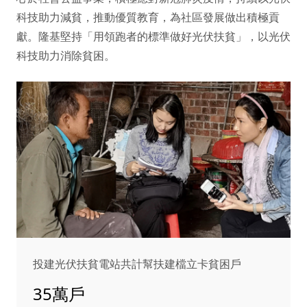
科技助力減貧，推動優質教育，為社區發展做出積極貢
獻。隆基堅持「用領跑者的標準做好光伏扶貧」，以光伏
科技助力消除貧困。
投建光伏扶貧電站共計幫扶建檔立卡貧困戶
35萬戶