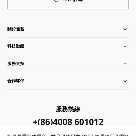
關於隆基
科技動態
關於隆基
服務支持
全球化布局
行業動態
合作夥伴
管理層信息
在線研討會
下載中心
可持續發展
隆基新聞
成功案例
經銷商查詢
服務熱線
加入我們
隆基公告
真偽查詢
聯系我們
+(86)4008 601012
站點地圖
常見問題