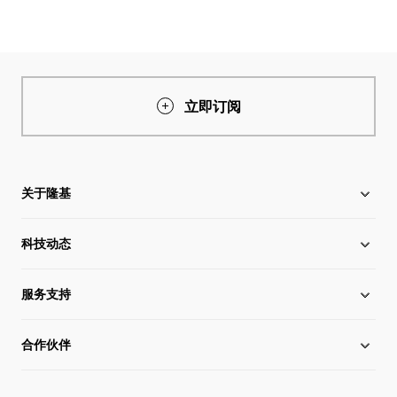
立即订阅
关于隆基
科技动态
关于隆基
服务支持
全球化布局
硅片价格
合作伙伴
管理层信息
行业动态
下载中心
可持续发展
在线研讨会
成功案例
经销商查询