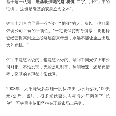
基于这一认知，
隆基最强调的是“稳健”二字
。用钟宝申的
话讲，“这也是隆基的安身立命之本”。
钟宝申坦言自己是一个“保守”“怕死”的人。所以，他非常
强调公司经营的平衡性。“一定要保持财务健康，要把稳
健经营提高到企业战略层面来考量，永远不能让企业出现
大的危机。”
钟宝申是这么说的，也是这么做的。翻阅中国光伏上市公
司财报，不难发现，无论是毛利率、利润增速，还是负债
率，隆基的表现都非常优秀。
2008年，太阳能级多晶硅一度从28美元/公斤炒到100美
元/公斤。当时，很多光伏巨头均与海外厂商签下“长
单”，可钟宝申依旧坚持在现货市场上采购。