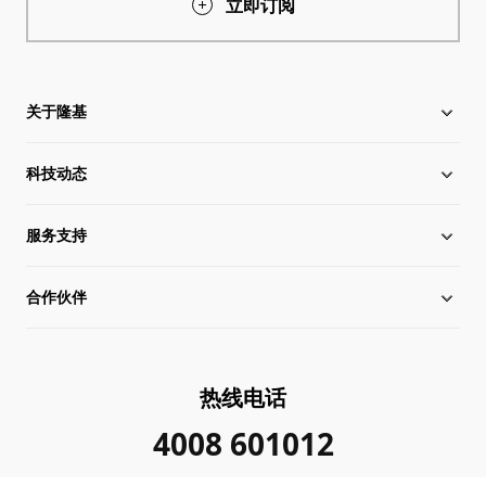
立即订阅
关于隆基
科技动态
关于隆基
服务支持
全球化布局
硅片价格
合作伙伴
管理层信息
行业动态
下载中心
可持续发展
在线研讨会
成功案例
经销商查询
热线电话
加入我们
隆基新闻
真伪查询
联系我们
4008 601012
投资者关系
隆基公告
常见问题
供应商/回收商