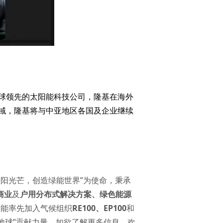
球领先的太阳能科技公司，隆基在海外
域，隆基将与中亚地区各国及企业继续
太阳光芒，创造绿能世界”为使命，秉承
商业
及
户用分布式解决方案
、
绿色能源
基绿能率先加入气候组织
RE100
、
EP100
和
地球”贡献力量。如欲了解更多信息，欢