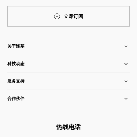
立即订阅
关于隆基
科技动态
关于隆基
服务支持
全球化布局
硅片价格
合作伙伴
管理层信息
行业动态
下载中心
可持续发展
在线研讨会
成功案例
经销商查询
热线电话
加入我们
隆基新闻
真伪查询
联系我们