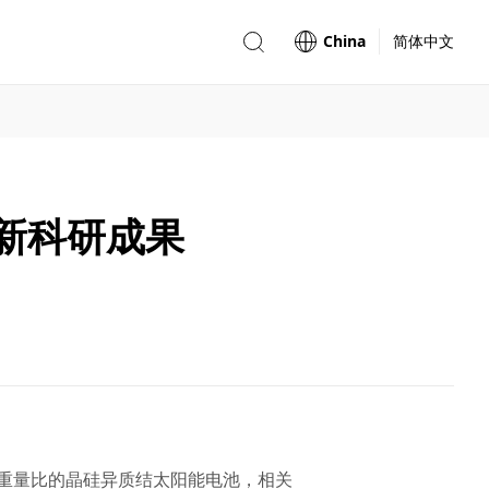
China
简体中文
最新科研成果
重量比的晶硅异质结太阳能电池，相关