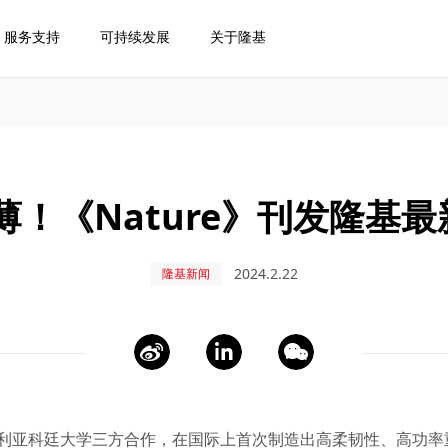
服务支持
可持续发展
关于隆基
薄！《Nature》刊发隆基
2024.2.22
隆基新闻
利亚科廷大学三方合作，在国际上首次制造出高柔韧性、高功率