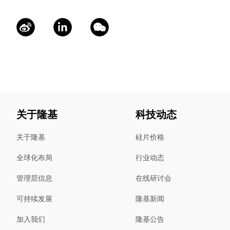
关于隆基
科技动态
关于隆基
硅片价格
全球化布局
行业动态
管理层信息
在线研讨会
可持续发展
隆基新闻
加入我们
隆基公告