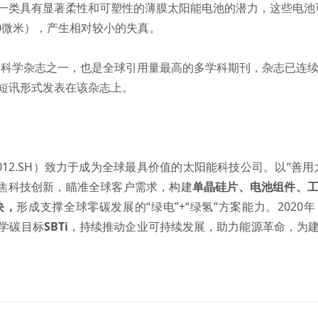
一类具有显著柔性和可塑性的薄膜太阳能电池的潜力，这些电池
0微米），产生相对较小的失真。
一指的科学杂志之一，也是全球引用量最高的多学科期刊，杂志已连
短讯形式发表在该杂志上。
012.SH）致力于成为全球最具价值的太阳能科技公司。以“善
聚焦科技创新，瞄准全球客户需求，构建
单晶硅片
、
电池组件
、
块，
形成支撑全球零碳发展的“绿电”+“绿氢”方案能力。202
学碳目标
SBTi
，持续推动企业可持续发展，助力能源革命，为建
。