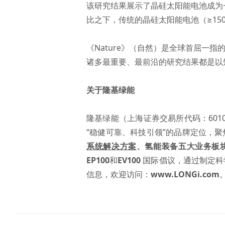
该研究结果展示了晶硅太阳能电池成为
比之下，传统的晶硅太阳能电池（≥15
《Nature》（自然）是全球首屈
诸多最重要、最前沿的研究结果都是以
关于隆基绿能
隆基绿能（上海证券交易所代码：601
“稳健可靠、科技引领”的品牌定位，
系统解决方案
、
氢能装备
五大业务板
EP100
和
EV100
国际倡议，通过制定科
信息，欢迎访问：
www.LONGi.com