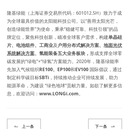
隆基绿能（上海证券交易所代码：601012.SH）致力于成
为全球最具价值的太阳能科技公司。以“善用太阳光芒，
创造绿能世界”为使命，秉承“稳健可靠、科技引领”的品
牌定位，聚焦科技创新，瞄准全球客户需求，构建
单晶硅
片
、
电池组件
、
工商业
及
户用分布式解决方案
、
地面光伏
系统解决方案
、
氢能装备
五大业务板块，
形成支撑全球零
碳发展的“绿电”+“绿氢”方案能力。2020年，隆基绿能率
先加入气候组织
RE100
、
EP100
和
EV100
国际倡议，通过
制定科学碳目标
SBTi
，持续推动企业可持续发展，助力
能源革命，为建设 “绿色地球”贡献力量。如欲了解更多信
息，欢迎访问：
www.LONGi.com
。
上一条
下一条