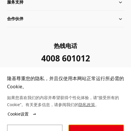
服务支持
全球化布局
硅片价格
合作伙伴
管理层信息
行业动态
下载中心
可持续发展
在线研讨会
成功案例
经销商查询
热线电话
加入我们
隆基新闻
真伪查询
联系我们
4008 601012
投资者关系
隆基公告
常见问题
供应商/回收商
隆基尊重您的隐私，并且仅使用本网站正常运行所必需的
投诉举报
客户问题反馈
协同创新合作
Cookie。
如果您喜欢我们的内容并希望获得个性化体验，请“接受所有的
合规政策
收益计算
Cookie”。有关更多信息，请参阅我们的
隐私政策
。
Copyright © 2026 隆基绿能科技股份有限公司
Cookie设置
陕ICP备12001146号
站点地图
陕公网安备 61019102000339号