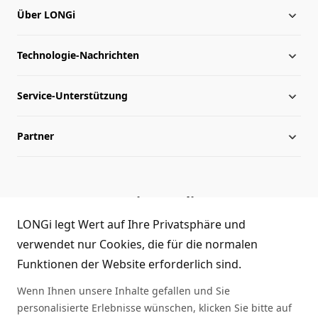
Über LONGi
Technologie-Nachrichten
Über LONGi
Service-Unterstützung
Globale Präsenz
Nachrichten
Partner
Leitung
herunterladen
Lageplan
Archiv
Kontakt
Service-Hotline
Echtheitsprüfung
Händleranfrage
LONGi legt Wert auf Ihre Privatsphäre und
(+86)4008 601012
verwendet nur Cookies, die für die normalen
FAQ
Funktionen der Website erforderlich sind.
Wenn Ihnen unsere Inhalte gefallen und Sie
Rückmeldung
personalisierte Erlebnisse wünschen, klicken Sie bitte auf