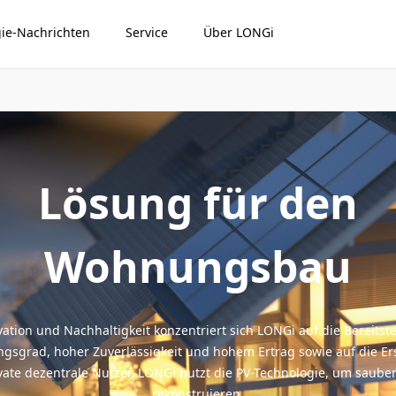
ie-Nachrichten
Service
Über LONGi
Lösung für den
Wohnungsbau
tion und Nachhaltigkeit konzentriert sich LONGi auf die Bereitst
sgrad, hoher Zuverlässigkeit und hohem Ertrag sowie auf die Er
vate dezentrale Nutzer. LONGi nutzt die PV-Technologie, um saube
rekonstruieren.