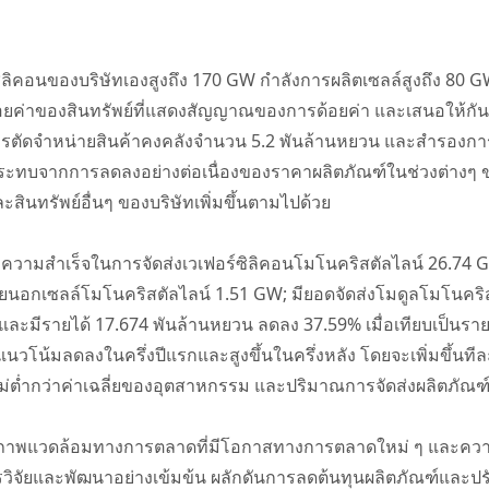
ซิลิคอนของบริษัทเองสูงถึง 170 GW กำลังการผลิตเซลล์สูงถึง 80
อยค่าของสินทรัพย์ที่แสดงสัญญาณของการด้อยค่า และเสนอให้กั
รตัดจำหน่ายสินค้าคงคลังจำนวน 5.2 พันล้านหยวน และสำรองกา
ลกระทบจากการลดลงอย่างต่อเนื่องของราคาผลิตภัณฑ์ในช่วงต่างๆ
สินทรัพย์อื่นๆ ของบริษัทเพิ่มขึ้นตามไปด้วย
ามสำเร็จในการจัดส่งเวเฟอร์ซิลิคอนโมโนคริสตัลไลน์ 26.74 GW
ภายนอกเซลล์โมโนคริสตัลไลน์ 1.51 GW; มียอดจัดส่งโมดูลโมโนคร
ายปี และมีรายได้ 17.674 พันล้านหยวน ลดลง 37.59% เมื่อเทียบเป
ีแนวโน้มลดลงในครึ่งปีแรกและสูงขึ้นในครึ่งหลัง โดยจะเพิ่มขึ้น
่ต่ำกว่าค่าเฉลี่ยของอุตสาหกรรม และปริมาณการจัดส่งผลิตภัณฑ์จ
สภาพแวดล้อมทางการตลาดที่มีโอกาสทางการตลาดใหม่ ๆ และความ
วิจัยและพัฒนาอย่างเข้มข้น ผลักดันการลดต้นทุนผลิตภัณฑ์และป