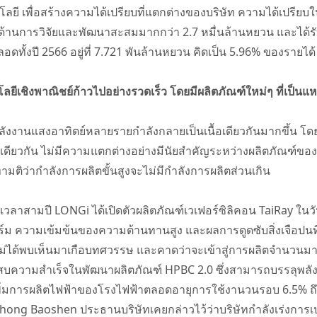
เพื่อสร้างความได้เปรียบที่แตกต่างของบริษัท ความได้เปรียบในก
ุนด้านการวิจัยและพัฒนาสะสมมากกว่า 2.7 หมื่นล้านหยวน และได้ร
ทั้งปี 2566 อยู่ที่ 7.721 พันล้านหยวน คิดเป็น 5.96% ของรายได้
เชิงพาณิชย์ก้าวไปอย่างรวดเร็ว โดยมีผลิตภัณฑ์ใหม่ๆ ที่เป็นแ
ตพลังงานแสงอาทิตย์หลายรายกำลังกลายเป็นเนื้อเดียวกันมากขึ้น 
ียวกัน ไม่มีความแตกต่างอย่างมีนัยสำคัญระหว่างผลิตภัณฑ์ของบร
มติว่ากำลังการผลิตขั้นสูงจะไม่มีกำลังการผลิตส่วนเกิน
วลาสามปี LONGi ได้เปิดตัวผลิตภัณฑ์เวเฟอร์ซิลิคอน TaiRay ในวันท
ม ความเข้มข้นของความต้านทานสูง และผลการดูดซับสิ่งเจือปนที่ด
่ไม่ได้พบเห็นมาเกือบทศวรรษ และคาดว่าจะเข้าสู่การผลิตจำนวนม
สบความสำเร็จในพัฒนาผลิตภัณฑ์ HPBC 2.0 ซึ่งสามารถบรรลุพลังงา
เพิ่มการผลิตไฟฟ้าของโรงไฟฟ้าตลอดอายุการใช้งานวนรอบ 6.5% ถึ
hong Baoshen ประธานบริษัทเคยกล่าวไว้ว่าบริษัทกำลังเร่งการ