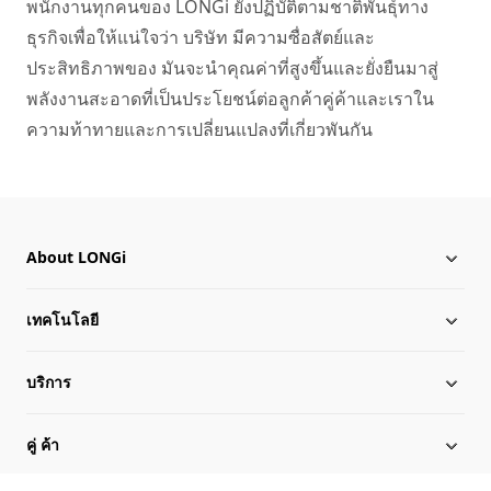
พนักงานทุกคนของ LONGi ยังปฏิบัติตามชาติพันธุ์ทาง
ธุรกิจเพื่อให้แน่ใจว่า บริษัท มีความซื่อสัตย์และ
ประสิทธิภาพของ มันจะนําคุณค่าที่สูงขึ้นและยั่งยืนมาสู่
พลังงานสะอาดที่เป็นประโยชน์ต่อลูกค้าคู่ค้าและเราใน
ความท้าทายและการเปลี่ยนแปลงที่เกี่ยวพันกัน  
About LONGi
เทคโนโลยี
เกี่ยวกับ LONGi
บริการ
เหตุการณ์สำคัญ
ข่าว LONGi
คู่ ค้า
โลกาภิวัตน์
ดาวน์โหลด