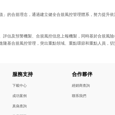
值」的合規理念，通過建立健全合規風控管理體系，努力提升依
、評估及預警機製、合規風控信息上報機製，同時基於合規風險
進隆基合規風控管理，突出重點領域、重點環節和重點人員，切
服務支持
合作夥伴
下載中心
經銷商查詢
成功案例
聯系我們
真偽查詢