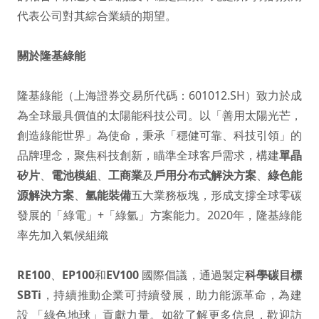
代表公司對其綜合業績的期望。
關於隆基綠能
隆基綠能（上海證券交易所代碼：601012.SH）致力於成
為全球最具價值的太陽能科技公司。以「善用太陽光芒，
創造綠能世界」為使命，秉承「穩健可靠、科技引領」的
品牌理念，聚焦科技創新，瞄準全球客戶需求，構建
單晶
矽片
、
電池模組
、
工商業
及
戶用分布式解決方案
、
綠色能
源解決方案
、
氫能裝備
五大業務板塊，形成支撐全球零碳
發展的「綠電」+「綠氫」方案能力。2020年，隆基綠能
率先加入氣候組織
RE100
、
EP100
和
EV100
國際倡議，通過製定
科學碳目標
SBTi
，持續推動企業可持續發展，助力能源革命，為建
設 「綠色地球」貢獻力量。如欲了解更多信息，歡迎訪