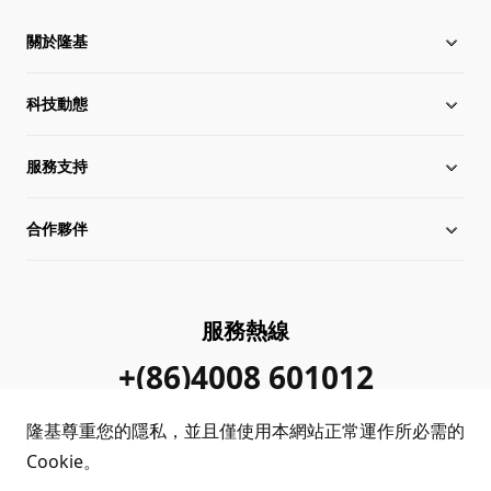
關於隆基
科技動態
關於隆基
服務支持
全球化布局
行業動態
合作夥伴
管理層信息
在線研討會
下載中心
可持續發展
隆基新聞
成功案例
經銷商查詢
服務熱線
加入我們
隆基公告
真偽查詢
聯系我們
+(86)4008 601012
站點地圖
常見問題
隆基尊重您的隱私，並且僅使用本網站正常運作所必需的
Cookie。
客戶問題反饋