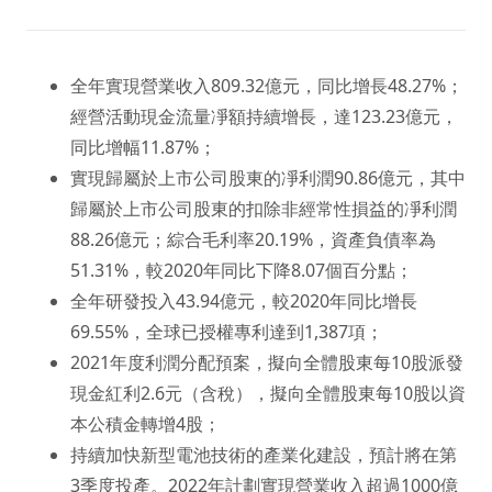
全年實現營業收入809.32億元，同比增長48.27%；
經營活動現金流量凈額持續增長，達123.23億元，
同比增幅11.87%；
實現歸屬於上市公司股東的凈利潤90.86億元，其中
歸屬於上市公司股東的扣除非經常性損益的凈利潤
88.26億元；綜合毛利率20.19%，資產負債率為
51.31%，較2020年同比下降8.07個百分點；
全年研發投入43.94億元，較2020年同比增長
69.55%，全球已授權專利達到1,387項；
2021年度利潤分配預案，擬向全體股東每10股派發
現金紅利2.6元（含稅），擬向全體股東每10股以資
本公積金轉增4股；
持續加快新型電池技術的產業化建設，預計將在第
3季度投產。2022年計劃實現營業收入超過1000億