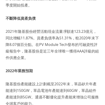
季度開始投產。
不斷降低資產負債
2021年隆基股份經營活動現金流量凈額達123.23億元，
同比增幅11.87%。資產負債率為51.31%，較2020年末下
降8.07個百分點。在PV Module Tech發布的可融資性評
級報告中，隆基股份是近三年全球唯一獲得AAA評級的組
件供應企業。
2022年業務預期
隆基股份產能建設上計劃截至2022年末，單晶矽片年產
能達到150GW，單晶電池年產能達到60GW，單晶組件
產能達到85GW。通過不斷優化提升產能來增強公司服務
全球客戶的能力。