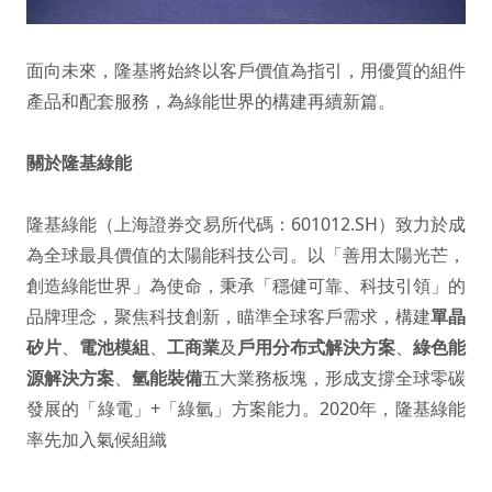
面向未來，隆基將始終以客戶價值為指引，用優質的組件
產品和配套服務，為綠能世界的構建再續新篇。
關於隆基綠能
隆基綠能（上海證券交易所代碼：601012.SH）致力於成
為全球最具價值的太陽能科技公司。以「善用太陽光芒，
創造綠能世界」為使命，秉承「穩健可靠、科技引領」的
品牌理念，聚焦科技創新，瞄準全球客戶需求，構建
單晶
矽片
、
電池模組
、
工商業
及
戶用分布式解決方案
、
綠色能
源解決方案
、
氫能裝備
五大業務板塊，形成支撐全球零碳
發展的「綠電」+「綠氫」方案能力。2020年，隆基綠能
率先加入氣候組織