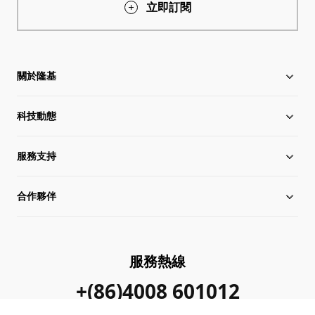
立即訂閱
關於隆基
科技動態
關於隆基
服務支持
全球化布局
行業動態
合作夥伴
管理層信息
在線研討會
下載中心
可持續發展
隆基新聞
成功案例
經銷商查詢
服務熱線
加入我們
隆基公告
真偽查詢
聯系我們
+(86)4008 601012