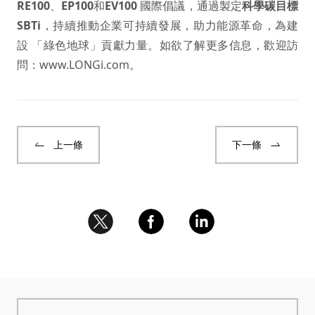
RE100
、
EP100
和
EV100
國際倡議，通過製定
科學碳目標
SBTi
，持續推動企業可持續發展，助力能源革命，為建
設 「綠色地球」貢獻力量。如欲了解更多信息，歡迎訪
問：
www.LONGi.com
。
上一條
下一條